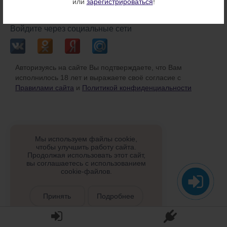
или
зарегистрироваться
!
или
Войдите через социальные сети
Авторизуясь на сайте Вы подтверждаете, что Вам
исполнилось 18 лет и выражаете своё согласие с
Правилами сайта
и
Политикой конфиденциальности
Мы используем файлы cookie,
чтобы улучшить работу сайта.
Продолжая использовать этот сайт,
вы соглашаетесь с использованием
cookie-файлов.
Принять
Подробнее