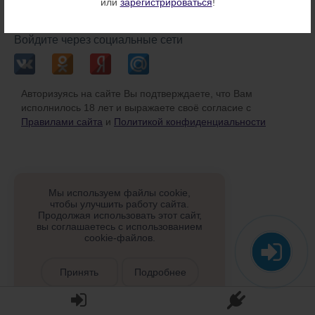
или
зарегистрироваться
!
или
Войдите через социальные сети
Авторизуясь на сайте Вы подтверждаете, что Вам
исполнилось 18 лет и выражаете своё согласие с
Правилами сайта
и
Политикой конфиденциальности
Мы используем файлы cookie,
чтобы улучшить работу сайта.
Продолжая использовать этот сайт,
вы соглашаетесь с использованием
cookie-файлов.
Принять
Подробнее