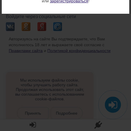
или
зарегистрироваться
!
или
Войдите через социальные сети
Авторизуясь на сайте Вы подтверждаете, что Вам
исполнилось 18 лет и выражаете своё согласие с
Правилами сайта
и
Политикой конфиденциальности
Мы используем файлы cookie,
чтобы улучшить работу сайта.
Продолжая использовать этот сайт,
вы соглашаетесь с использованием
cookie-файлов.
Принять
Подробнее