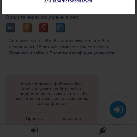
или
зарегистрироваться
!
или
Войдите через социальные сети
Авторизуясь на сайте Вы подтверждаете, что Вам
исполнилось 18 лет и выражаете своё согласие с
Правилами сайта
и
Политикой конфиденциальности
Мы используем файлы cookie,
чтобы улучшить работу сайта.
Продолжая использовать этот сайт,
вы соглашаетесь с использованием
cookie-файлов.
Принять
Подробнее