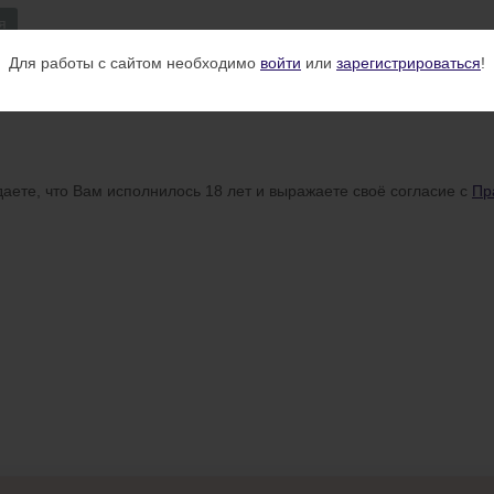
я
Для работы с сайтом необходимо
войти
или
зарегистрироваться
!
аете, что Вам исполнилось 18 лет и выражаете своё согласие с
Пр