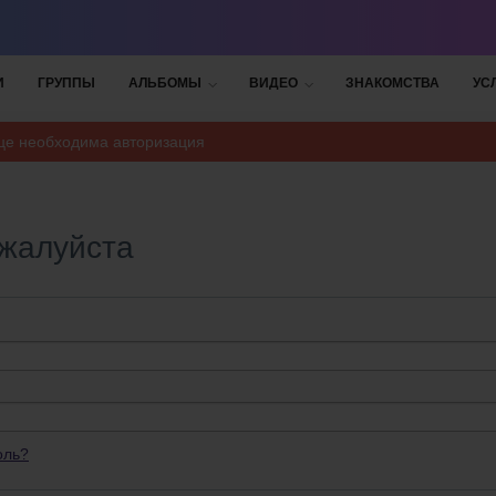
И
ГРУППЫ
АЛЬБОМЫ
ВИДЕО
ЗНАКОМСТВА
УС
ице необходима авторизация
ожалуйста
оль?