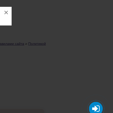
×
авилами сайта
и
Политикой