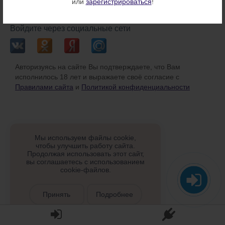
или
зарегистрироваться
!
или
Войдите через социальные сети
Авторизуясь на сайте Вы подтверждаете, что Вам
исполнилось 18 лет и выражаете своё согласие с
Правилами сайта
и
Политикой конфиденциальности
Мы используем файлы cookie,
чтобы улучшить работу сайта.
Продолжая использовать этот сайт,
вы соглашаетесь с использованием
cookie-файлов.
Принять
Подробнее