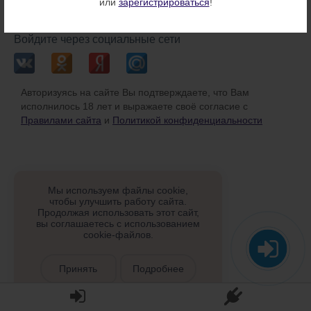
или
зарегистрироваться
!
или
Войдите через социальные сети
Авторизуясь на сайте Вы подтверждаете, что Вам
исполнилось 18 лет и выражаете своё согласие с
Правилами сайта
и
Политикой конфиденциальности
Мы используем файлы cookie,
чтобы улучшить работу сайта.
Продолжая использовать этот сайт,
вы соглашаетесь с использованием
cookie-файлов.
Принять
Подробнее