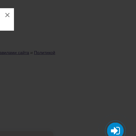
×
авилами сайта
и
Политикой