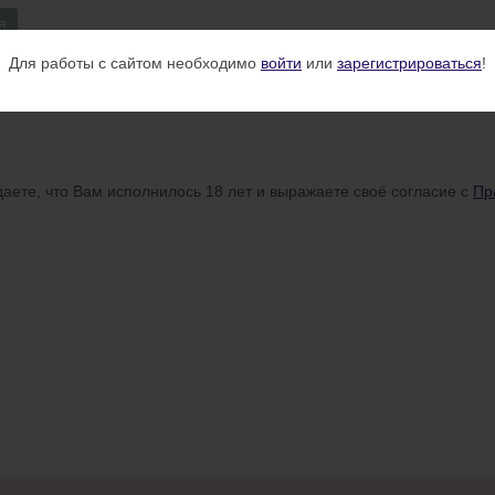
я
Для работы с сайтом необходимо
войти
или
зарегистрироваться
!
аете, что Вам исполнилось 18 лет и выражаете своё согласие с
Пр