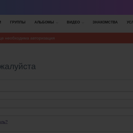
И
ГРУППЫ
АЛЬБОМЫ
ВИДЕО
ЗНАКОМСТВА
УС
ице необходима авторизация
ожалуйста
оль?