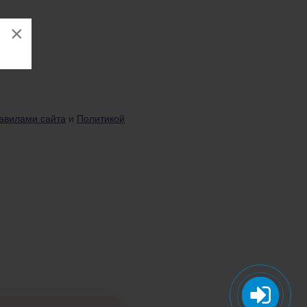
×
авилами сайта
и
Политикой