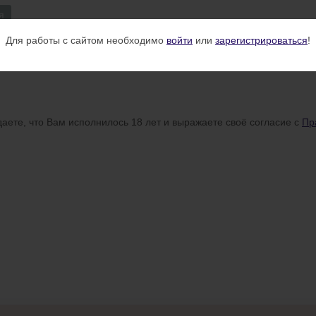
я
Для работы с сайтом необходимо
войти
или
зарегистрироваться
!
аете, что Вам исполнилось 18 лет и выражаете своё согласие с
Пр