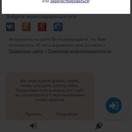
или
зарегистрироваться
!
или
Войдите через социальные сети
Авторизуясь на сайте Вы подтверждаете, что Вам
исполнилось 18 лет и выражаете своё согласие с
Правилами сайта
и
Политикой конфиденциальности
Мы используем файлы cookie,
чтобы улучшить работу сайта.
Продолжая использовать этот сайт,
вы соглашаетесь с использованием
cookie-файлов.
Принять
Подробнее