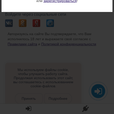
или
зарегистрироваться
!
или
Войдите через социальные сети
Авторизуясь на сайте Вы подтверждаете, что Вам
исполнилось 18 лет и выражаете своё согласие с
Правилами сайта
и
Политикой конфиденциальности
Мы используем файлы cookie,
чтобы улучшить работу сайта.
Продолжая использовать этот сайт,
вы соглашаетесь с использованием
cookie-файлов.
Принять
Подробнее