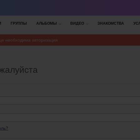
И
ГРУППЫ
АЛЬБОМЫ
ВИДЕО
ЗНАКОМСТВА
УС
ице необходима авторизация
ожалуйста
оль?