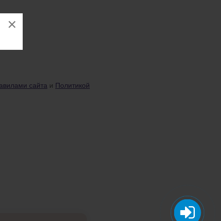
×
авилами сайта
и
Политикой