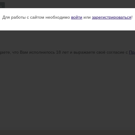
я
Для работы с сайтом необходимо
войти
или
зарегистрироваться
!
аете, что Вам исполнилось 18 лет и выражаете своё согласие с
Пр