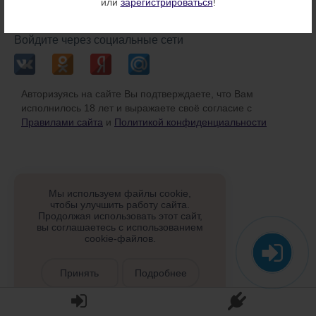
или
зарегистрироваться
!
или
Войдите через социальные сети
Авторизуясь на сайте Вы подтверждаете, что Вам
исполнилось 18 лет и выражаете своё согласие с
Правилами сайта
и
Политикой конфиденциальности
Мы используем файлы cookie,
чтобы улучшить работу сайта.
Продолжая использовать этот сайт,
вы соглашаетесь с использованием
cookie-файлов.
Принять
Подробнее