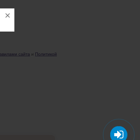
×
авилами сайта
и
Политикой