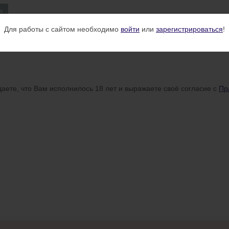
я
Для работы с сайтом необходимо
войти
или
зарегистрироваться
!
аете, что Вам исполнилось 18 лет и выражаете своё согласие с
Пр