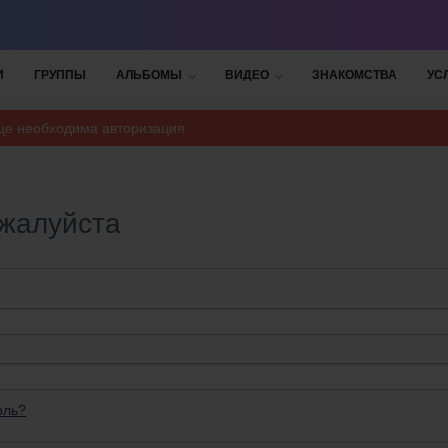
И
ГРУППЫ
АЛЬБОМЫ
ВИДЕО
ЗНАКОМСТВА
УС
ице необходима авторизация
ожалуйста
оль?