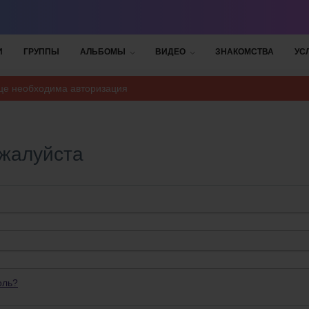
И
ГРУППЫ
АЛЬБОМЫ
ВИДЕО
ЗНАКОМСТВА
УС
ице необходима авторизация
ожалуйста
оль?