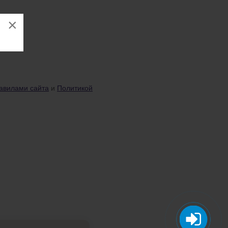
×
авилами сайта
и
Политикой