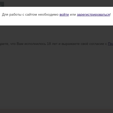
я
Для работы с сайтом необходимо
войти
или
зарегистрироваться
!
аете, что Вам исполнилось 18 лет и выражаете своё согласие с
Пр