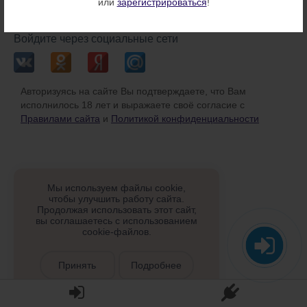
или
зарегистрироваться
!
или
Войдите через социальные сети
Авторизуясь на сайте Вы подтверждаете, что Вам
исполнилось 18 лет и выражаете своё согласие с
Правилами сайта
и
Политикой конфиденциальности
Мы используем файлы cookie,
чтобы улучшить работу сайта.
Продолжая использовать этот сайт,
вы соглашаетесь с использованием
cookie-файлов.
Принять
Подробнее