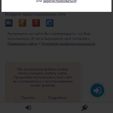
или
зарегистрироваться
!
или
Войдите через социальные сети
Авторизуясь на сайте Вы подтверждаете, что Вам
исполнилось 18 лет и выражаете своё согласие с
Правилами сайта
и
Политикой конфиденциальности
Мы используем файлы cookie,
чтобы улучшить работу сайта.
Продолжая использовать этот сайт,
вы соглашаетесь с использованием
cookie-файлов.
Принять
Подробнее