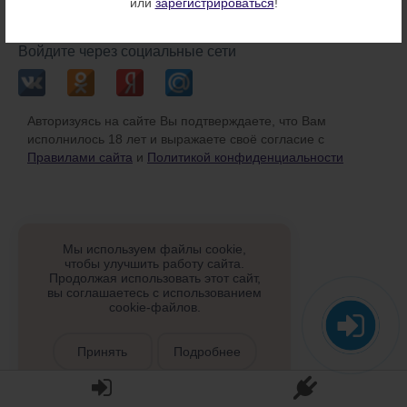
или
зарегистрироваться
!
или
Войдите через социальные сети
Авторизуясь на сайте Вы подтверждаете, что Вам
исполнилось 18 лет и выражаете своё согласие с
Правилами сайта
и
Политикой конфиденциальности
Мы используем файлы cookie,
чтобы улучшить работу сайта.
Продолжая использовать этот сайт,
вы соглашаетесь с использованием
cookie-файлов.
Принять
Подробнее