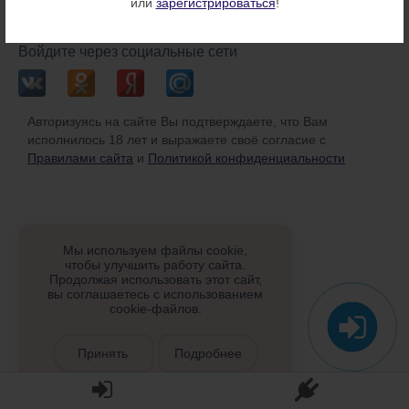
или
зарегистрироваться
!
или
Войдите через социальные сети
Авторизуясь на сайте Вы подтверждаете, что Вам
исполнилось 18 лет и выражаете своё согласие с
Правилами сайта
и
Политикой конфиденциальности
Мы используем файлы cookie,
чтобы улучшить работу сайта.
Продолжая использовать этот сайт,
вы соглашаетесь с использованием
cookie-файлов.
Принять
Подробнее