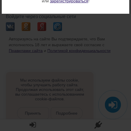
или
зарегистрироваться
!
или
Войдите через социальные сети
Авторизуясь на сайте Вы подтверждаете, что Вам
исполнилось 18 лет и выражаете своё согласие с
Правилами сайта
и
Политикой конфиденциальности
Мы используем файлы cookie,
чтобы улучшить работу сайта.
Продолжая использовать этот сайт,
вы соглашаетесь с использованием
cookie-файлов.
Принять
Подробнее