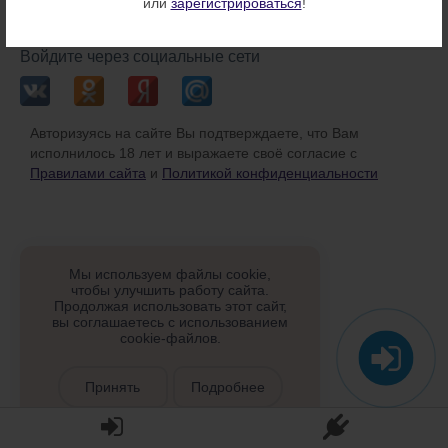
или
зарегистрироваться
!
или
Войдите через социальные сети
Авторизуясь на сайте Вы подтверждаете, что Вам
исполнилось 18 лет и выражаете своё согласие с
Правилами сайта
и
Политикой конфиденциальности
Мы используем файлы cookie,
чтобы улучшить работу сайта.
Продолжая использовать этот сайт,
вы соглашаетесь с использованием
cookie-файлов.
Принять
Подробнее