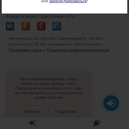
или
зарегистрироваться
!
или
Войдите через социальные сети
Авторизуясь на сайте Вы подтверждаете, что Вам
исполнилось 18 лет и выражаете своё согласие с
Правилами сайта
и
Политикой конфиденциальности
Мы используем файлы cookie,
чтобы улучшить работу сайта.
Продолжая использовать этот сайт,
вы соглашаетесь с использованием
cookie-файлов.
Принять
Подробнее