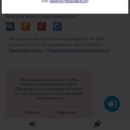
или
зарегистрироваться
!
или
Войдите через социальные сети
Авторизуясь на сайте Вы подтверждаете, что Вам
исполнилось 18 лет и выражаете своё согласие с
Правилами сайта
и
Политикой конфиденциальности
Мы используем файлы cookie,
чтобы улучшить работу сайта.
Продолжая использовать этот сайт,
вы соглашаетесь с использованием
cookie-файлов.
Принять
Подробнее