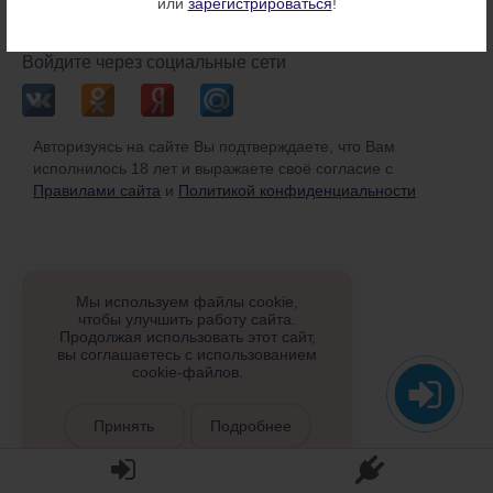
или
зарегистрироваться
!
или
Войдите через социальные сети
Авторизуясь на сайте Вы подтверждаете, что Вам
исполнилось 18 лет и выражаете своё согласие с
Правилами сайта
и
Политикой конфиденциальности
Мы используем файлы cookie,
чтобы улучшить работу сайта.
Продолжая использовать этот сайт,
вы соглашаетесь с использованием
cookie-файлов.
Принять
Подробнее