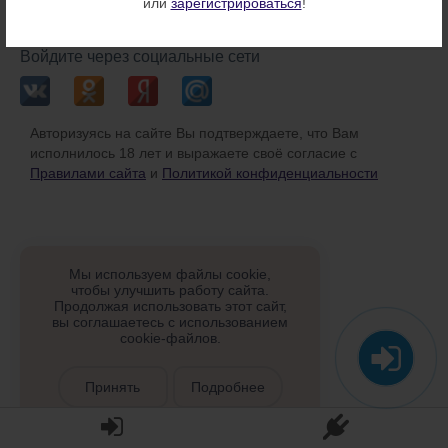
или
зарегистрироваться
!
или
Войдите через социальные сети
Авторизуясь на сайте Вы подтверждаете, что Вам
исполнилось 18 лет и выражаете своё согласие с
Правилами сайта
и
Политикой конфиденциальности
Мы используем файлы cookie,
чтобы улучшить работу сайта.
Продолжая использовать этот сайт,
вы соглашаетесь с использованием
cookie-файлов.
Принять
Подробнее