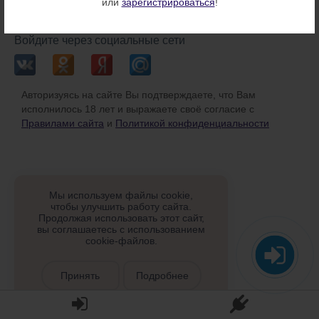
или
зарегистрироваться
!
или
Войдите через социальные сети
Авторизуясь на сайте Вы подтверждаете, что Вам
исполнилось 18 лет и выражаете своё согласие с
Правилами сайта
и
Политикой конфиденциальности
Мы используем файлы cookie,
чтобы улучшить работу сайта.
Продолжая использовать этот сайт,
вы соглашаетесь с использованием
cookie-файлов.
Принять
Подробнее