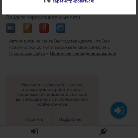
или
зарегистрироваться
!
или
Войдите через социальные сети
Авторизуясь на сайте Вы подтверждаете, что Вам
исполнилось 18 лет и выражаете своё согласие с
Правилами сайта
и
Политикой конфиденциальности
Мы используем файлы cookie,
чтобы улучшить работу сайта.
Продолжая использовать этот сайт,
вы соглашаетесь с использованием
cookie-файлов.
Принять
Подробнее