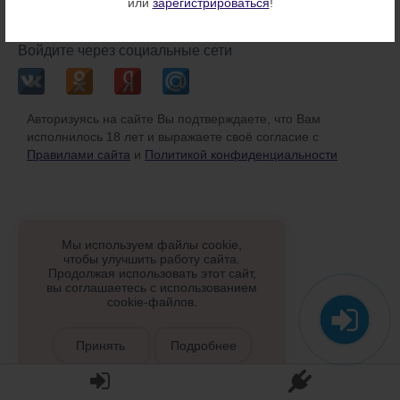
или
зарегистрироваться
!
или
Войдите через социальные сети
Авторизуясь на сайте Вы подтверждаете, что Вам
исполнилось 18 лет и выражаете своё согласие с
Правилами сайта
и
Политикой конфиденциальности
Мы используем файлы cookie,
чтобы улучшить работу сайта.
Продолжая использовать этот сайт,
вы соглашаетесь с использованием
cookie-файлов.
Принять
Подробнее