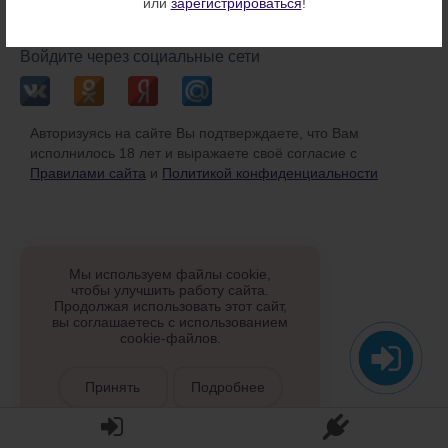
или
зарегистрироваться
!
или
Войдите через социальные сети
Авторизуясь на сайте Вы подтверждаете, что Вам
исполнилось 18 лет и выражаете своё согласие с
Правилами сайта
и
Политикой конфиденциальности
Мы используем файлы cookie,
чтобы улучшить работу сайта.
Продолжая использовать этот сайт,
вы соглашаетесь с использованием
cookie-файлов.
Принять
Подробнее