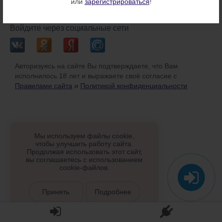
или
зарегистрироваться
!
или
Войдите через социальные сети
Авторизуясь на сайте Вы подтверждаете, что Вам
исполнилось 18 лет и выражаете своё согласие с
Правилами сайта
и
Политикой конфиденциальности
Мы используем файлы cookie,
чтобы улучшить работу сайта.
Продолжая использовать этот сайт,
вы соглашаетесь с использованием
cookie-файлов.
Принять
Подробнее