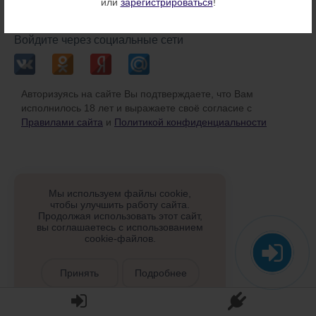
или
зарегистрироваться
!
или
Войдите через социальные сети
Авторизуясь на сайте Вы подтверждаете, что Вам
исполнилось 18 лет и выражаете своё согласие с
Правилами сайта
и
Политикой конфиденциальности
Мы используем файлы cookie,
чтобы улучшить работу сайта.
Продолжая использовать этот сайт,
вы соглашаетесь с использованием
cookie-файлов.
Принять
Подробнее