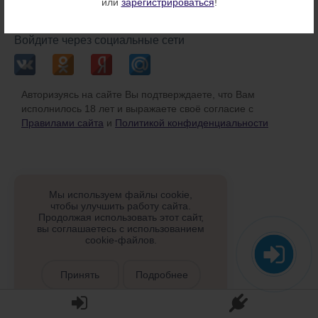
или
зарегистрироваться
!
или
Войдите через социальные сети
Авторизуясь на сайте Вы подтверждаете, что Вам
исполнилось 18 лет и выражаете своё согласие с
Правилами сайта
и
Политикой конфиденциальности
Мы используем файлы cookie,
чтобы улучшить работу сайта.
Продолжая использовать этот сайт,
вы соглашаетесь с использованием
cookie-файлов.
Принять
Подробнее