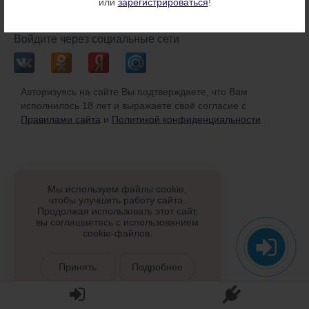
или
зарегистрироваться
!
или
Войдите через социальные сети
Авторизуясь на сайте Вы подтверждаете, что Вам
исполнилось 18 лет и выражаете своё согласие с
Правилами сайта
и
Политикой конфиденциальности
Мы используем файлы cookie,
чтобы улучшить работу сайта.
Продолжая использовать этот сайт,
вы соглашаетесь с использованием
cookie-файлов.
Принять
Подробнее