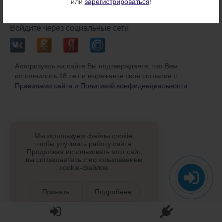
или
зарегистрироваться
!
или
Войдите через социальные сети
Авторизуясь на сайте Вы подтверждаете, что Вам
исполнилось 18 лет и выражаете своё согласие с
Правилами сайта
и
Политикой конфиденциальности
Мы используем файлы cookie,
чтобы улучшить работу сайта.
Продолжая использовать этот сайт,
вы соглашаетесь с использованием
cookie-файлов.
Принять
Подробнее