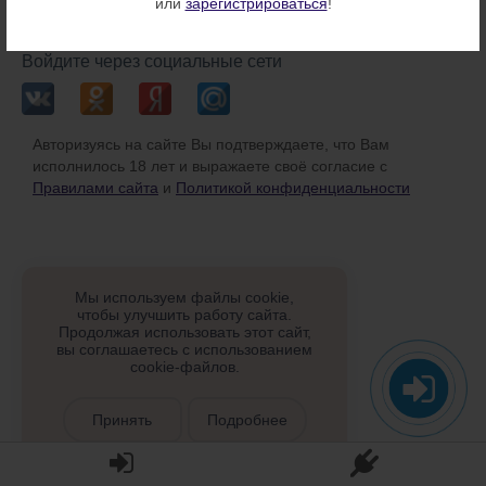
или
зарегистрироваться
!
или
Войдите через социальные сети
Авторизуясь на сайте Вы подтверждаете, что Вам
исполнилось 18 лет и выражаете своё согласие с
Правилами сайта
и
Политикой конфиденциальности
Мы используем файлы cookie,
чтобы улучшить работу сайта.
Продолжая использовать этот сайт,
вы соглашаетесь с использованием
cookie-файлов.
Принять
Подробнее