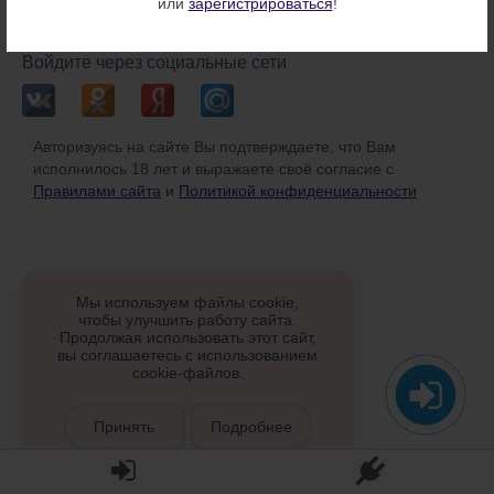
или
зарегистрироваться
!
или
Войдите через социальные сети
Авторизуясь на сайте Вы подтверждаете, что Вам
исполнилось 18 лет и выражаете своё согласие с
Правилами сайта
и
Политикой конфиденциальности
Мы используем файлы cookie,
чтобы улучшить работу сайта.
Продолжая использовать этот сайт,
вы соглашаетесь с использованием
cookie-файлов.
Принять
Подробнее