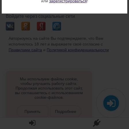
или
зарегистрироваться
!
или
Войдите через социальные сети
Авторизуясь на сайте Вы подтверждаете, что Вам
исполнилось 18 лет и выражаете своё согласие с
Правилами сайта
и
Политикой конфиденциальности
Мы используем файлы cookie,
чтобы улучшить работу сайта.
Продолжая использовать этот сайт,
вы соглашаетесь с использованием
cookie-файлов.
Принять
Подробнее