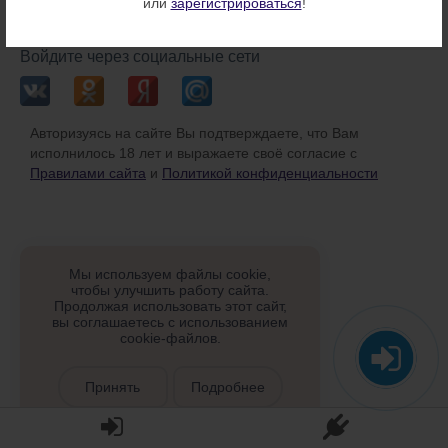
или
зарегистрироваться
!
или
Войдите через социальные сети
Авторизуясь на сайте Вы подтверждаете, что Вам
исполнилось 18 лет и выражаете своё согласие с
Правилами сайта
и
Политикой конфиденциальности
Мы используем файлы cookie,
чтобы улучшить работу сайта.
Продолжая использовать этот сайт,
вы соглашаетесь с использованием
cookie-файлов.
Принять
Подробнее