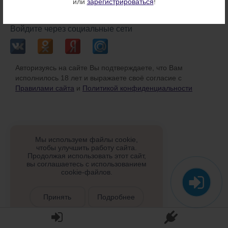
или
зарегистрироваться
!
или
Войдите через социальные сети
Авторизуясь на сайте Вы подтверждаете, что Вам
исполнилось 18 лет и выражаете своё согласие с
Правилами сайта
и
Политикой конфиденциальности
Мы используем файлы cookie,
чтобы улучшить работу сайта.
Продолжая использовать этот сайт,
вы соглашаетесь с использованием
cookie-файлов.
Принять
Подробнее